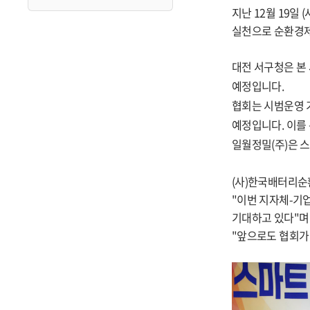
지난
12
월
19
일
(
실천으로 순환경제
대전 서구청은 본
예정입니다.
협회는 시범운영 
예정입니다
.
이를
일월정밀
(
주
)
은 
(
사
)
한국배터리순
"
이번 지자체
-
기
기대하고 있다
"
며
"
앞으로도 협회가