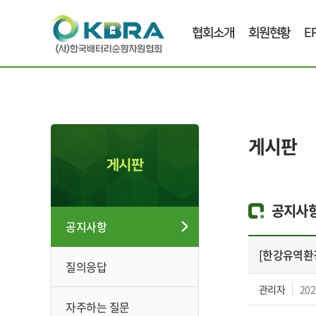
협회소개
회원현황
E
게시판
게시판
공지사
공지사항
[한강유역환
질의응답
관리자
202
자주하는 질문