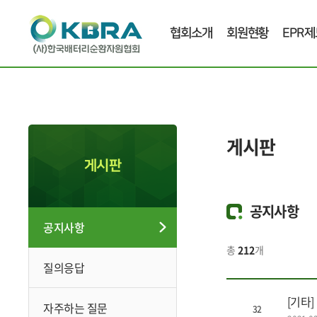
협회소개
회원현황
EPR제
게시판
게시판
공지사항
공지사항
총
212
개
질의응답
[기타
자주하는 질문
32