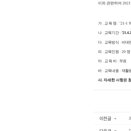
이와 관련하여 2021
가
.
교 육 명
: ’21-1
나
.
교육기간
:
’21.4.
다
.
교육방식
:
비대
라
.
교육인원
: 20
명
마
.
교 육 비
:
무료
바
.
교육내용
:
재활
사. 자세한 사항은 
이전글
다음글