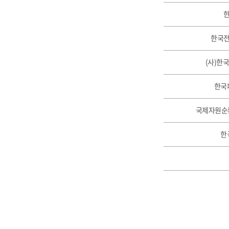
한국
(사)한
한국
국제자원순환
한